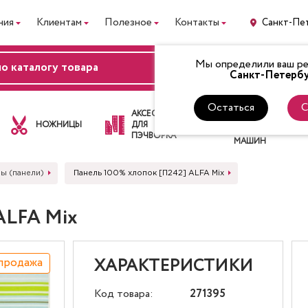
ния
Клиентам
Полезное
Контакты
Санкт-Пе
Мы определили ваш рег
ВХОД
Санкт-Петербу
Остаться
С
ЛАПКИ
АКСЕССУАРЫ
ДЛЯ
НОЖНИЦЫ
ДЛЯ
ШВЕЙНЫХ
ПЭЧВОРКА
МАШИН
ы (панели)
Панель 100% хлопок [П242] ALFA Mix
ALFA Mix
продажа
ХАРАКТЕРИСТИКИ
Код товара:
271395