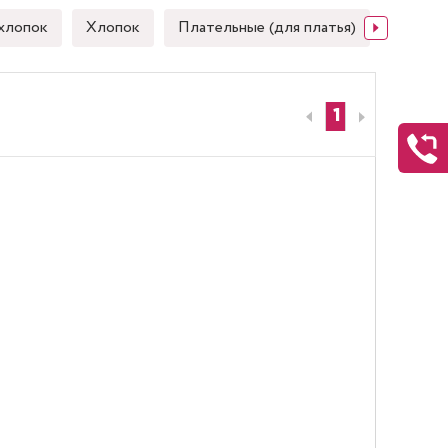
хлопок
Хлопок
Плательные (для платья)
Японск
1