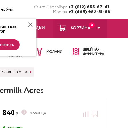
Санкт-Петербург
+7 (812) 655-67-41
тербург
Москва
+7 (495) 982-51-68
0
ион как:
ЗАКЛАДКИ
КОРЗИНА
рг
менить
ИГЛЫ ДЛЯ
ШВЕЙНАЯ
ШВЕЙНЫХ
МОЛНИИ
ФУРНИТУРА
МАШИН
 Buttermilk Acres
ermilk Acres
840
р.
розница
В наличии