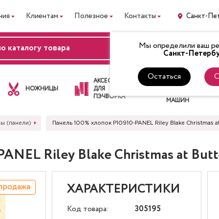
ния
Клиентам
Полезное
Контакты
Санкт-Пе
Мы определили ваш рег
ВХОД
Санкт-Петербу
Остаться
С
ЛАПКИ
АКСЕССУАРЫ
ДЛЯ
НОЖНИЦЫ
ДЛЯ
ШВЕЙНЫХ
ПЭЧВОРКА
МАШИН
ы (панели)
Панель 100% хлопок P10910-PANEL Riley Blake Christmas at
NEL Riley Blake Christmas at Butt
продажа
ХАРАКТЕРИСТИКИ
Код товара:
305195