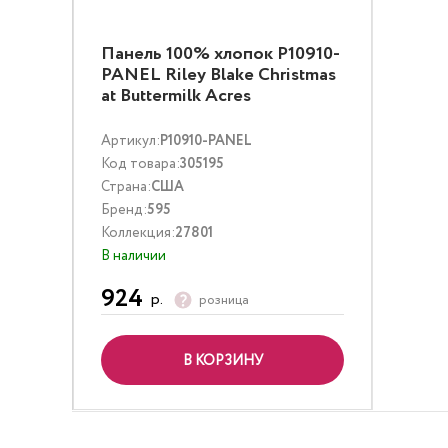
Панель 100% хлопок P10910-
PANEL Riley Blake Christmas
at Buttermilk Acres
Артикул:
P10910-PANEL
Код товара:
305195
Страна:
США
Бренд:
595
Коллекция:
27801
В наличии
924
р.
розница
В КОРЗИНУ