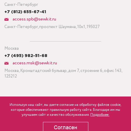
Санкт-Петербург
+7 (812) 655-67-41
access.spb@sewkit.ru
Санкт-Петербург, проспект Шаумяна, 10к1, 195027
Москва
+7 (495) 982-51-68
access.msk@sewkit.ru
Москва, Кронштадтский бульвар, дом 7, строение 6, офис 143,
125212
Используя наш сайт, вы даете согласие на обработку файлов cookie,
ПОДПИСАТЬСЯ НА НОВОСТИ
которые обеспечивают правильную работу сайта. Благодаря им мы
840
Минимальный заказ ткани от 3 метров
р.
розница
улучшаем сайт и качество обслуживания.
Подробнее.
Политика конфиденциальности
Согласен
В КОРЗИНУ
Copyright © 1995-2026 SEWKIT.RU