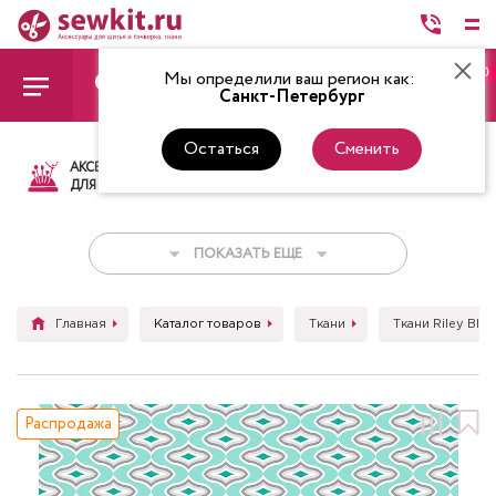
0
Мы определили ваш регион как:
Санкт-Петербург
Остаться
Сменить
АКСЕССУАРЫ
ТКАНИ
НИТКИ
НОЖ
ДЛЯ ШИТЬЯ
ПОКАЗАТЬ ЕЩЕ
Главная
Каталог товаров
Ткани
Ткани Riley Blak
Распродажа