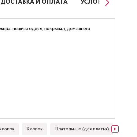
ДОСТАВКА И ОПЛАТА
УСЛОВИЯ РАБОТЫ
ьера, пошива одеял, покрывал, домашнего
хлопок
Хлопок
Плательные (для платья)
Японск