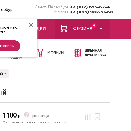
Санкт-Петербург
+7 (812) 655-67-41
тербург
Москва
+7 (495) 982-51-68
0
ион как:
ЗАКЛАДКИ
КОРЗИНА
рг
менить
ИГЛЫ ДЛЯ
ШВЕЙНАЯ
ШВЕЙНЫХ
МОЛНИИ
ФУРНИТУРА
МАШИН
ый
ый
1 100
р.
розница
Минимальный заказ ткани от 3 метров