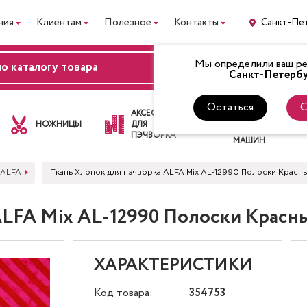
ния
Клиентам
Полезное
Контакты
Санкт-Пе
Мы определили ваш рег
ВХОД
Санкт-Петербу
Остаться
С
ЛАПКИ
АКСЕССУАРЫ
ДЛЯ
НОЖНИЦЫ
ДЛЯ
ШВЕЙНЫХ
ПЭЧВОРКА
МАШИН
 ALFA
Ткань Хлопок для пэчворка ALFA Mix AL-12990 Полоски Красн
ALFA Mix AL-12990 Полоски Красн
ХАРАКТЕРИСТИКИ
Код товара:
354753