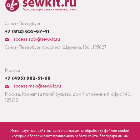
Санкт-Петербург
+7 (812) 655-67-41
access.spb@sewkit.ru
Санкт-Петербург, проспект Шаумяна, 10к1, 195027
Москва
+7 (495) 982-51-68
access.msk@sewkit.ru
Москва, Кронштадтский бульвар, дом 7, строение 6, офис 143,
125212
Используя наш сайт, вы даете согласие на обработку файлов cookie,
ПОДПИСАТЬСЯ НА НОВОСТИ
которые обеспечивают правильную работу сайта. Благодаря им мы
Минимальный заказ ткани от 3 метров