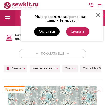
0
Мы определили ваш регион как:
Санкт-Петербург
Остаться
Сменить
АКСЕССУАРЫ
ТКАНИ
НИТКИ
НОЖ
ДЛЯ ШИТЬЯ
ПОКАЗАТЬ ЕЩЕ
Главная
Каталог товаров
Ткани
Ткани Riley Blak
Распродажа