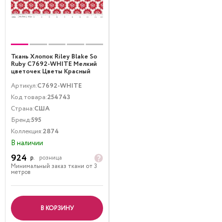
Ткань Хлопок Riley Blake So
Ruby C7692-WHITE Мелкий
цветочек Цветы Красный
Белый
Артикул:
C7692-WHITE
Код товара:
254743
Страна:
США
Бренд:
595
Коллекция:
2874
В наличии
924
р.
розница
Минимальный заказ ткани от 3
метров
В КОРЗИНУ