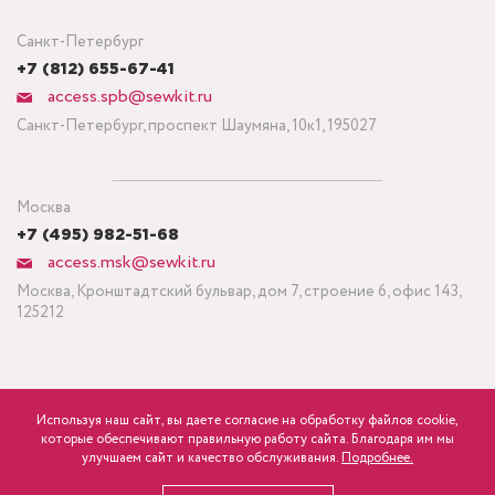
Санкт-Петербург
+7 (812) 655-67-41
access.spb@sewkit.ru
Санкт-Петербург, проспект Шаумяна, 10к1, 195027
Москва
+7 (495) 982-51-68
access.msk@sewkit.ru
Москва, Кронштадтский бульвар, дом 7, строение 6, офис 143,
125212
Используя наш сайт, вы даете согласие на обработку файлов cookie,
ПОДПИСАТЬСЯ НА НОВОСТИ
которые обеспечивают правильную работу сайта. Благодаря им мы
840
Минимальный заказ ткани от 3 метров
р.
розница
улучшаем сайт и качество обслуживания.
Подробнее.
Политика конфиденциальности