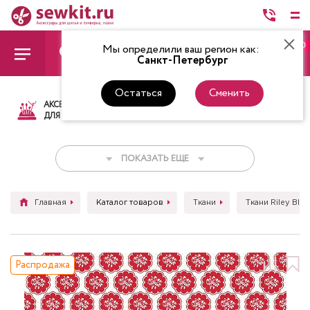
0
Мы определили ваш регион как:
Санкт-Петербург
Остаться
Сменить
АКСЕССУАРЫ
ТКАНИ
НИТКИ
НОЖ
ДЛЯ ШИТЬЯ
ПОКАЗАТЬ ЕЩЕ
Главная
Каталог товаров
Ткани
Ткани Riley Blak
Распродажа