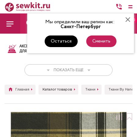
0
Мы определили ваш регион как:
Санкт-Петербург
Остаться
Сменить
АКСЕССУАРЫ
ТКАНИ
НИТКИ
НОЖ
ДЛЯ ШИТЬЯ
ПОКАЗАТЬ ЕЩЕ
Главная
Каталог товаров
Ткани
Ткани By Hands