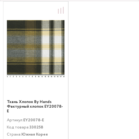
Ткань Хлопок By Hands
Фактурный хлопок EY20078-
E
Артикул:
EY20078-E
Код товара:
330258
Страна:
Южная Корея