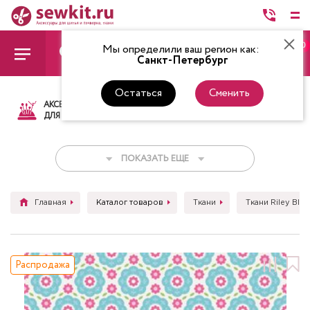
0
Мы определили ваш регион как:
Санкт-Петербург
Остаться
Сменить
АКСЕССУАРЫ
ТКАНИ
НИТКИ
НОЖ
ДЛЯ ШИТЬЯ
ПОКАЗАТЬ ЕЩЕ
Главная
Каталог товаров
Ткани
Ткани Riley Blak
Распродажа