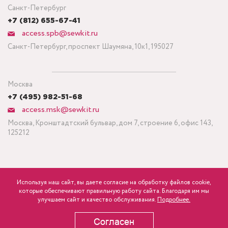
Санкт-Петербург
+7 (812) 655-67-41
access.spb@sewkit.ru
Санкт-Петербург, проспект Шаумяна, 10к1, 195027
Москва
+7 (495) 982-51-68
access.msk@sewkit.ru
Москва, Кронштадтский бульвар, дом 7, строение 6, офис 143,
125212
Используя наш сайт, вы даете согласие на обработку файлов cookie,
ПОДПИСАТЬСЯ НА НОВОСТИ
которые обеспечивают правильную работу сайта. Благодаря им мы
840
Минимальный заказ ткани от 3 метров
р.
розница
улучшаем сайт и качество обслуживания.
Подробнее.
Политика конфиденциальности
Согласен
В КОРЗИНУ
Copyright © 1995-2026 SEWKIT.RU