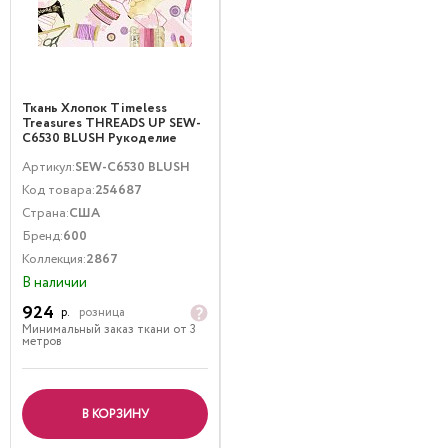
Ткань Хлопок Timeless
Treasures THREADS UP SEW-
C6530 BLUSH Рукоделие
Мультиколор
Артикул:
SEW-C6530 BLUSH
Код товара:
254687
Страна:
США
Бренд:
600
Коллекция:
2867
В наличии
924
р.
розница
Минимальный заказ ткани от 3
метров
В КОРЗИНУ