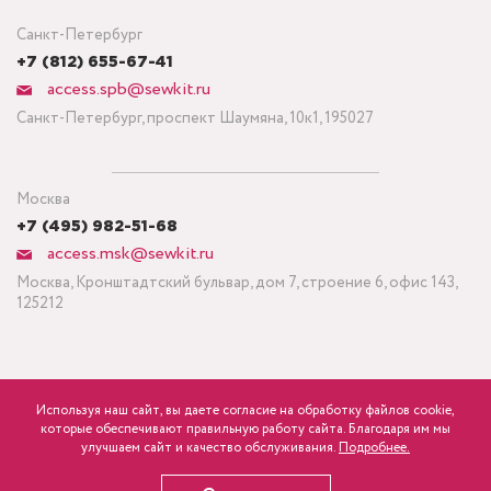
Санкт-Петербург
+7 (812) 655-67-41
access.spb@sewkit.ru
Санкт-Петербург, проспект Шаумяна, 10к1, 195027
Москва
+7 (495) 982-51-68
access.msk@sewkit.ru
Москва, Кронштадтский бульвар, дом 7, строение 6, офис 143,
125212
Используя наш сайт, вы даете согласие на обработку файлов cookie,
ПОДПИСАТЬСЯ НА НОВОСТИ
которые обеспечивают правильную работу сайта. Благодаря им мы
840
Минимальный заказ ткани от 3 метров
р.
розница
улучшаем сайт и качество обслуживания.
Подробнее.
Политика конфиденциальности