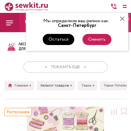
0
Мы определили ваш регион как:
Санкт-Петербург
Остаться
Сменить
АКСЕССУАРЫ
ТКАНИ
НИТКИ
НОЖ
ДЛЯ ШИТЬЯ
ПОКАЗАТЬ ЕЩЕ
Главная
Каталог товаров
Ткани
Ткани Timeless 
Распродажа