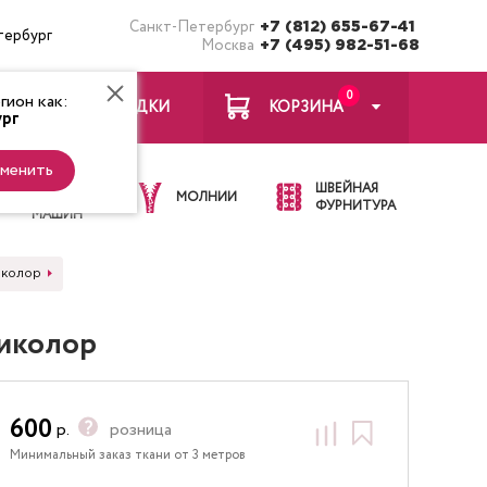
Санкт-Петербург
+7 (812) 655-67-41
тербург
Москва
+7 (495) 982-51-68
0
ион как:
ЗАКЛАДКИ
КОРЗИНА
рг
менить
ИГЛЫ ДЛЯ
ШВЕЙНАЯ
ШВЕЙНЫХ
МОЛНИИ
ФУРНИТУРА
МАШИН
иколор
тиколор
600
р.
розница
Минимальный заказ ткани от 3 метров