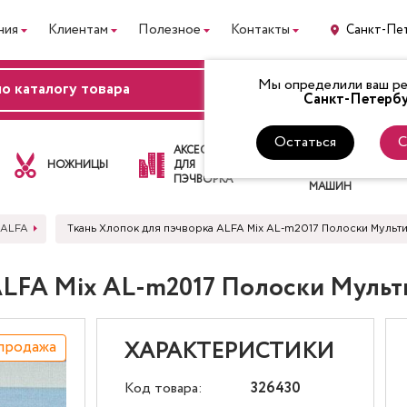
ния
Клиентам
Полезное
Контакты
Санкт-Пе
Мы определили ваш рег
ВХОД
Санкт-Петербу
Остаться
С
ЛАПКИ
АКСЕССУАРЫ
ДЛЯ
НОЖНИЦЫ
ДЛЯ
ШВЕЙНЫХ
ПЭЧВОРКА
МАШИН
 ALFA
Ткань Хлопок для пэчворка ALFA Mix AL-m2017 Полоски Мульт
 ALFA Mix AL-m2017 Полоски Муль
продажа
ХАРАКТЕРИСТИКИ
Код товара:
326430