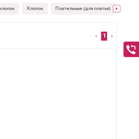
хлопок
Хлопок
Плательные (для платья)
Японск
1