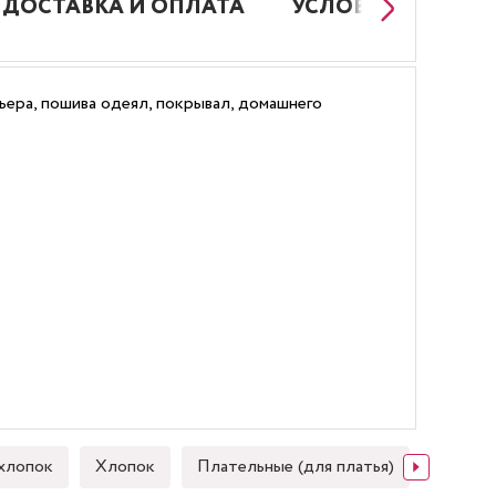
ДОСТАВКА И ОПЛАТА
УСЛОВИЯ РАБОТЫ
ьера, пошива одеял, покрывал, домашнего
хлопок
Хлопок
Плательные (для платья)
Японск