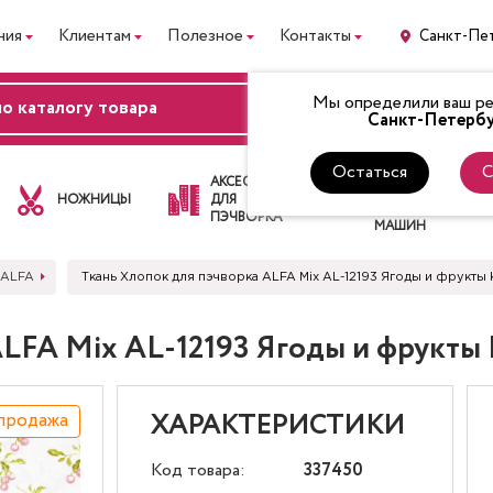
ния
Клиентам
Полезное
Контакты
Санкт-Пе
Мы определили ваш рег
ВХОД
Санкт-Петербу
Остаться
С
ЛАПКИ
АКСЕССУАРЫ
ДЛЯ
НОЖНИЦЫ
ДЛЯ
ШВЕЙНЫХ
ПЭЧВОРКА
МАШИН
 ALFA
Ткань Хлопок для пэчворка ALFA Mix AL-12193 Ягоды и фрукт
ALFA Mix AL-12193 Ягоды и фрукт
продажа
ХАРАКТЕРИСТИКИ
Код товара:
337450