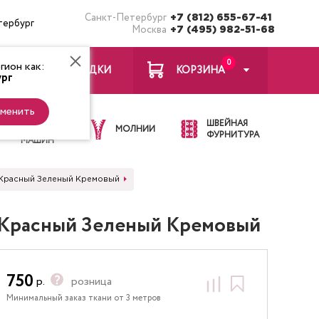
Санкт-Петербург
+7 (812) 655-67-41
тербург
Москва
+7 (495) 982-51-68
0
ион как:
ЗАКЛАДКИ
КОРЗИНА
рг
менить
ИГЛЫ ДЛЯ
ШВЕЙНАЯ
ШВЕЙНЫХ
МОЛНИИ
ФУРНИТУРА
МАШИН
ы Красный Зеленый Кремовый
ы Красный Зеленый Кремовый
750
р.
розница
Минимальный заказ ткани от 3 метров