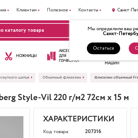
ния
Клиентам
Полезное
Контакты
Санкт-Пе
Мы определили ваш рег
ВХОД
Санкт-Петербу
Остаться
С
ЛАПКИ
АКСЕССУАРЫ
ДЛЯ
НОЖНИЦЫ
ДЛЯ
ШВЕЙНЫХ
ПЭЧВОРКА
МАШИН
оскутного шитья
Объемный флизелин
Флизелин объемный Freu
g Style-Vil 220 г/м2 72см х 15 м
ХАРАКТЕРИСТИКИ
Код товара:
207316