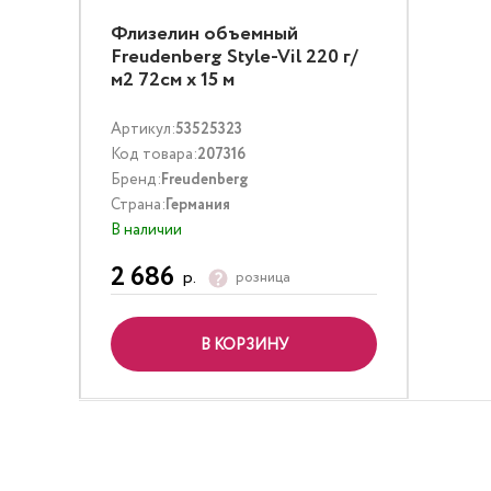
Флизелин объемный
Freudenberg Style-Vil 220 г/
м2 72см х 15 м
Артикул:
53525323
Код товара:
207316
Бренд:
Freudenberg
Страна:
Германия
В наличии
2 686
р.
розница
В КОРЗИНУ