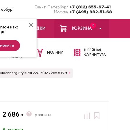
Санкт-Петербург
+7 (812) 655-67-41
тербург
Москва
+7 (495) 982-51-68
0
ион как:
ЗАКЛАДКИ
КОРЗИНА
рг
менить
ИГЛЫ ДЛЯ
ШВЕЙНАЯ
ШВЕЙНЫХ
МОЛНИИ
ФУРНИТУРА
МАШИН
denberg Style-Vil 220 г/м2 72см х 15 м
2 686
р.
розница
В наличии