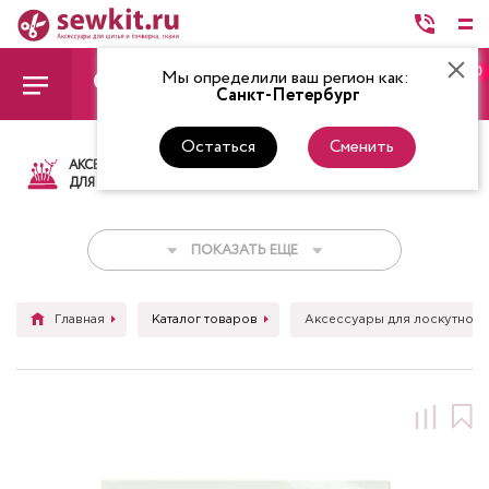
0
Мы определили ваш регион как:
Санкт-Петербург
Остаться
Сменить
АКСЕССУАРЫ
ТКАНИ
НИТКИ
НОЖ
ДЛЯ ШИТЬЯ
ПОКАЗАТЬ ЕЩЕ
Главная
Каталог товаров
Аксессуары для лоскутного