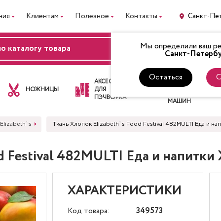
ния
Клиентам
Полезное
Контакты
Санкт-Пе
Мы определили ваш рег
ВХОД
Санкт-Петербу
Остаться
С
ЛАПКИ
АКСЕССУАРЫ
ДЛЯ
НОЖНИЦЫ
ДЛЯ
ШВЕЙНЫХ
ПЭЧВОРКА
МАШИН
Elizabeth`s
Ткань Хлопок Elizabeth`s Food Festival 482MULTI Еда и 
od Festival 482MULTI Еда и напит
ХАРАКТЕРИСТИКИ
Код товара:
349573