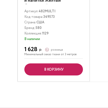
и напитки Желтый
Оранжевый
Артикул:
482MULTI
Код товара:
349573
Страна:
США
Бренд:
580
Коллекция:
1129
В наличии
1 628
р.
розница
Минимальный заказ ткани от 3 метров
В КОРЗИНУ