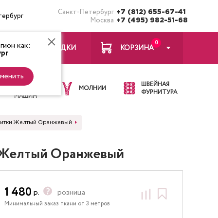
Санкт-Петербург
+7 (812) 655-67-41
тербург
Москва
+7 (495) 982-51-68
0
ион как:
ЗАКЛАДКИ
КОРЗИНА
рг
менить
ИГЛЫ ДЛЯ
ШВЕЙНАЯ
ШВЕЙНЫХ
МОЛНИИ
ФУРНИТУРА
МАШИН
напитки Желтый Оранжевый
ки Желтый Оранжевый
1 480
р.
розница
Минимальный заказ ткани от 3 метров