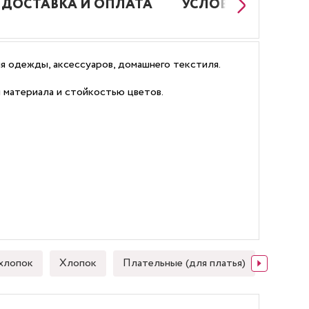
ДОСТАВКА И ОПЛАТА
УСЛОВИЯ РАБОТЫ
ия одежды, аксессуаров, домашнего текстиля.
м материала и стойкостью цветов.
хлопок
Хлопок
Плательные (для платья)
Японск