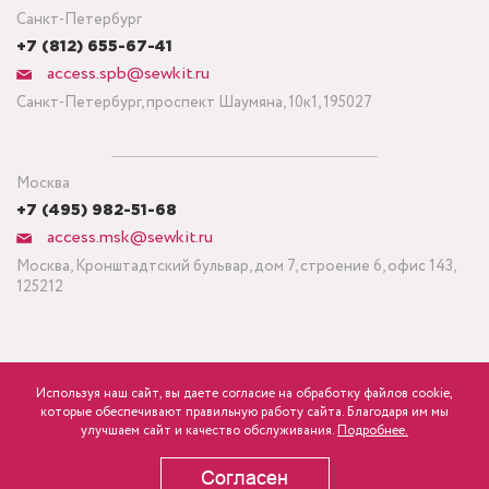
Санкт-Петербург
+7 (812) 655-67-41
access.spb@sewkit.ru
Санкт-Петербург, проспект Шаумяна, 10к1, 195027
Москва
+7 (495) 982-51-68
access.msk@sewkit.ru
Москва, Кронштадтский бульвар, дом 7, строение 6, офис 143,
125212
Используя наш сайт, вы даете согласие на обработку файлов cookie,
ПОДПИСАТЬСЯ НА НОВОСТИ
которые обеспечивают правильную работу сайта. Благодаря им мы
1 205
Минимальный заказ ткани от 3 метров
р.
розница
улучшаем сайт и качество обслуживания.
Подробнее.
Политика конфиденциальности
Согласен
В КОРЗИНУ