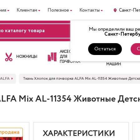
ния
Клиентам
Полезное
Контакты
Санкт-Пе
Мы определили ваш рег
ВХОД
Санкт-Петербу
Остаться
С
ЛАПКИ
АКСЕССУАРЫ
ДЛЯ
НОЖНИЦЫ
ДЛЯ
ШВЕЙНЫХ
ПЭЧВОРКА
МАШИН
 ALFA
Ткань Хлопок для пэчворка ALFA Mix AL-11354 Животные Детск
ALFA Mix AL-11354 Животные Детс
продажа
ХАРАКТЕРИСТИКИ