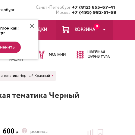
Санкт-Петербург
+7 (812) 655-67-41
тербург
Москва
+7 (495) 982-51-68
0
ион как:
ЗАКЛАДКИ
КОРЗИНА
рг
менить
ИГЛЫ ДЛЯ
ШВЕЙНАЯ
ШВЕЙНЫХ
МОЛНИИ
ФУРНИТУРА
МАШИН
ая тематика Черный Красный
кая тематика Черный
600
р.
розница