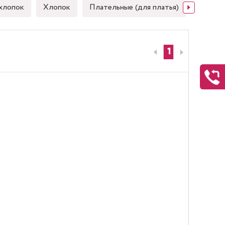
хлопок
Хлопок
Плательные (для платья)
Японск
1