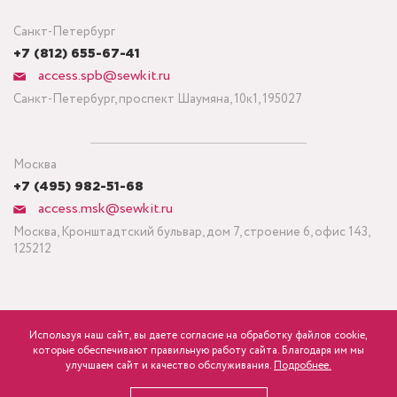
Санкт-Петербург
+7 (812) 655-67-41
access.spb@sewkit.ru
Санкт-Петербург, проспект Шаумяна, 10к1, 195027
Москва
+7 (495) 982-51-68
access.msk@sewkit.ru
Москва, Кронштадтский бульвар, дом 7, строение 6, офис 143,
125212
Используя наш сайт, вы даете согласие на обработку файлов cookie,
ПОДПИСАТЬСЯ НА НОВОСТИ
которые обеспечивают правильную работу сайта. Благодаря им мы
600
Минимальный заказ ткани от 3 метров
р.
розница
улучшаем сайт и качество обслуживания.
Подробнее.
Политика конфиденциальности