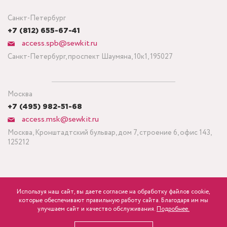
Санкт-Петербург
+7 (812) 655-67-41
access.spb@sewkit.ru
Санкт-Петербург, проспект Шаумяна, 10к1, 195027
Москва
+7 (495) 982-51-68
access.msk@sewkit.ru
Москва, Кронштадтский бульвар, дом 7, строение 6, офис 143,
125212
Используя наш сайт, вы даете согласие на обработку файлов cookie,
ПОДПИСАТЬСЯ НА НОВОСТИ
которые обеспечивают правильную работу сайта. Благодаря им мы
600
Минимальный заказ ткани от 3 метров
р.
розница
улучшаем сайт и качество обслуживания.
Подробнее.
Политика конфиденциальности