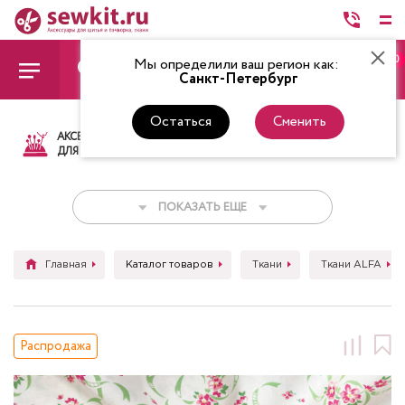
0
Мы определили ваш регион как:
Санкт-Петербург
Остаться
Сменить
АКСЕССУАРЫ
ТКАНИ
НИТКИ
НОЖ
ДЛЯ ШИТЬЯ
ПОКАЗАТЬ ЕЩЕ
Главная
Каталог товаров
Ткани
Ткани ALFA
Распродажа