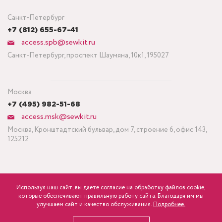
Санкт-Петербург
+7 (812) 655-67-41
access.spb@sewkit.ru
Санкт-Петербург, проспект Шаумяна, 10к1, 195027
Москва
+7 (495) 982-51-68
access.msk@sewkit.ru
Москва, Кронштадтский бульвар, дом 7, строение 6, офис 143,
125212
Используя наш сайт, вы даете согласие на обработку файлов cookie,
ПОДПИСАТЬСЯ НА НОВОСТИ
которые обеспечивают правильную работу сайта. Благодаря им мы
750
Минимальный заказ ткани от 3 метров
р.
розница
улучшаем сайт и качество обслуживания.
Подробнее.
Политика конфиденциальности