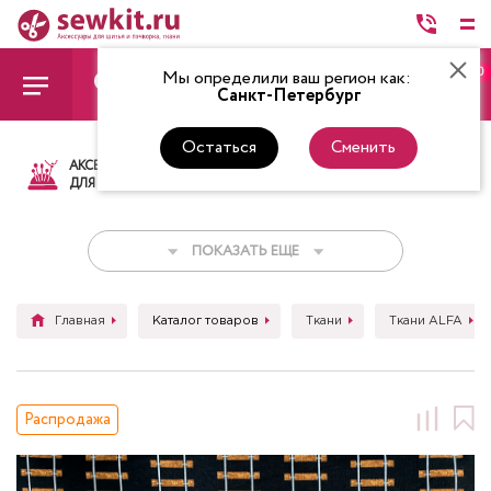
0
Мы определили ваш регион как:
Санкт-Петербург
Остаться
Сменить
АКСЕССУАРЫ
ТКАНИ
НИТКИ
НОЖ
ДЛЯ ШИТЬЯ
ПОКАЗАТЬ ЕЩЕ
Главная
Каталог товаров
Ткани
Ткани ALFA
Распродажа