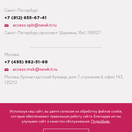
Санкт-Петербург
+7 (812) 655-67-41
access.spb@sewkit.ru
Санкт-Петербург, проспект Шаумяна, 10к1, 195027
Москва
+7 (495) 982-51-68
access.msk@sewkit.ru
Москва, Кронштадтский бульвар, дом 7, строение 6, офис 143,
125212
Используя наш сайт, вы даете согласие на обработку файлов cookie,
ПОДПИСАТЬСЯ НА НОВОСТИ
которые обеспечивают правильную работу сайта. Благодаря им мы
750
Минимальный заказ ткани от 3 метров
р.
розница
улучшаем сайт и качество обслуживания.
Подробнее.
Политика конфиденциальности