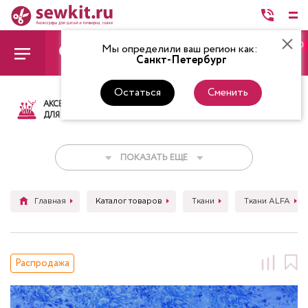
0
Мы определили ваш регион как:
Санкт-Петербург
Остаться
Сменить
АКСЕССУАРЫ
ТКАНИ
НИТКИ
НОЖ
ДЛЯ ШИТЬЯ
ПОКАЗАТЬ ЕЩЕ
Главная
Каталог товаров
Ткани
Ткани ALFA
Распродажа