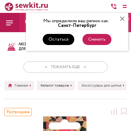
0
Мы определили ваш регион как:
Санкт-Петербург
Остаться
Сменить
АКСЕССУАРЫ
ТКАНИ
НИТКИ
НОЖ
ДЛЯ ШИТЬЯ
ПОКАЗАТЬ ЕЩЕ
Главная
Каталог товаров
Аксессуары для шитья
Распродажа