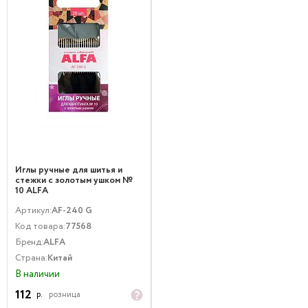
Иглы ручные для шитья и
стежки с золотым ушком №
10 ALFA
Артикул:
AF-240 G
Код товара:
77568
Бренд:
ALFA
Страна:
Китай
В наличии
112
р.
розница