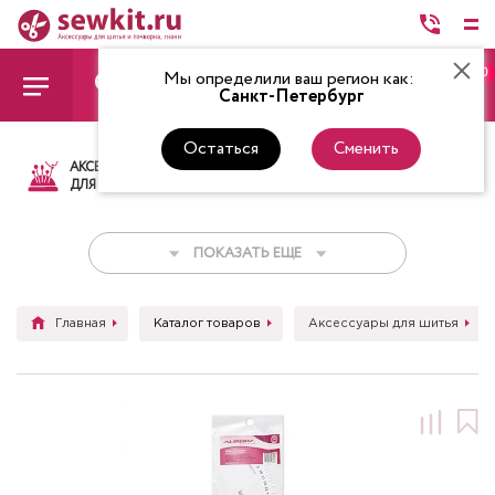
0
Мы определили ваш регион как:
Санкт-Петербург
Остаться
Сменить
АКСЕССУАРЫ
ТКАНИ
НИТКИ
НОЖ
ДЛЯ ШИТЬЯ
ПОКАЗАТЬ ЕЩЕ
Главная
Каталог товаров
Аксессуары для шитья