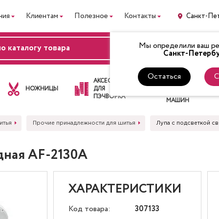
ния
Клиентам
Полезное
Контакты
Санкт-Пе
Мы определили ваш рег
ВХОД
Санкт-Петербу
Остаться
С
ЛАПКИ
АКСЕССУАРЫ
ДЛЯ
НОЖНИЦЫ
ДЛЯ
ШВЕЙНЫХ
ПЭЧВОРКА
МАШИН
итья
Прочие принадлежности для шитья
Лупа с подсветкой с
дная AF-2130A
ХАРАКТЕРИСТИКИ
Код товара:
307133