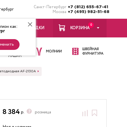
Санкт-Петербург
+7 (812) 655-67-41
тербург
Москва
+7 (495) 982-51-68
0
ион как:
ЗАКЛАДКИ
КОРЗИНА
рг
менить
ИГЛЫ ДЛЯ
ШВЕЙНАЯ
ШВЕЙНЫХ
МОЛНИИ
ФУРНИТУРА
МАШИН
ветодиодная AF-2130A
8 384
р.
розница
Нет в наличии