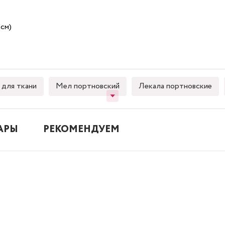
см)
для ткани
Мел портновский
Лекала портновские
АРЫ
РЕКОМЕНДУЕМ