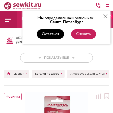
0
Мы определили ваш регион как:
Санкт-Петербург
Остаться
Сменить
АКСЕССУАРЫ
ТКАНИ
НИТКИ
НОЖ
ДЛЯ ШИТЬЯ
ПОКАЗАТЬ ЕЩЕ
Главная
Каталог товаров
Аксессуары для шитья
Новинка