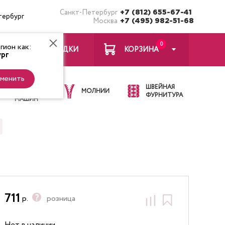
Санкт-Петербург
+7 (812) 655-67-41
тербург
Москва
+7 (495) 982-51-68
0
ион как:
ЗАКЛАДКИ
КОРЗИНА
рг
менить
ИГЛЫ ДЛЯ
ШВЕЙНАЯ
ШВЕЙНЫХ
МОЛНИИ
ФУРНИТУРА
МАШИН
711
р.
розница
Нет в наличии