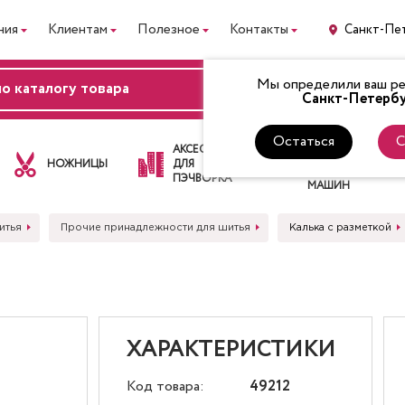
ния
Клиентам
Полезное
Контакты
Санкт-Пе
Мы определили ваш рег
ВХОД
Санкт-Петербу
Остаться
С
ЛАПКИ
АКСЕССУАРЫ
ДЛЯ
НОЖНИЦЫ
ДЛЯ
ШВЕЙНЫХ
ПЭЧВОРКА
МАШИН
итья
Прочие принадлежности для шитья
Калька с разметкой
ХАРАКТЕРИСТИКИ
Код товара:
49212