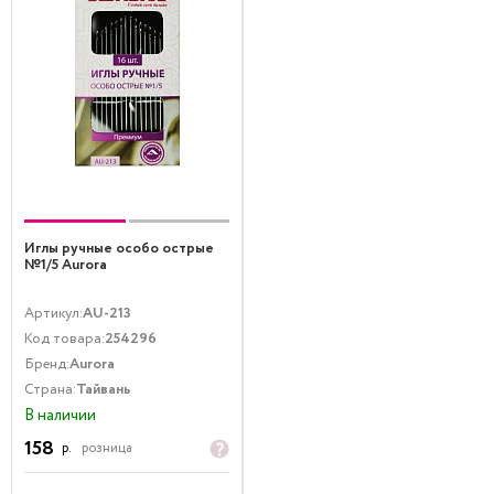
Иглы ручные особо острые
№1/5 Aurora
Артикул:
AU-213
Код товара:
254296
Бренд:
Aurora
Страна:
Тайвань
В наличии
158
р.
розница