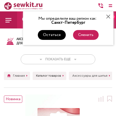
0
Мы определили ваш регион как:
Санкт-Петербург
Остаться
Сменить
АКСЕССУАРЫ
ТКАНИ
НИТКИ
НОЖ
ДЛЯ ШИТЬЯ
ПОКАЗАТЬ ЕЩЕ
Главная
Каталог товаров
Аксессуары для шитья
Новинка