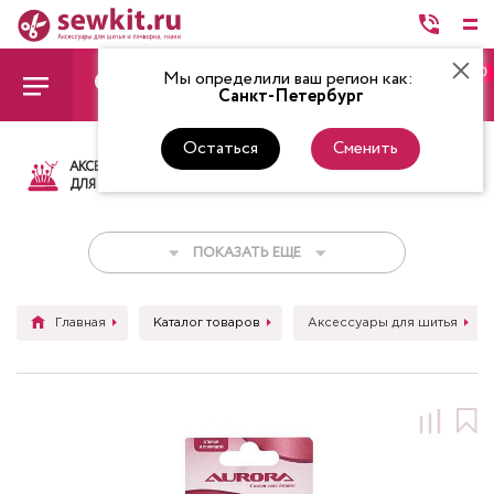
0
Мы определили ваш регион как:
Санкт-Петербург
Остаться
Сменить
АКСЕССУАРЫ
ТКАНИ
НИТКИ
НОЖ
ДЛЯ ШИТЬЯ
ПОКАЗАТЬ ЕЩЕ
Главная
Каталог товаров
Аксессуары для шитья