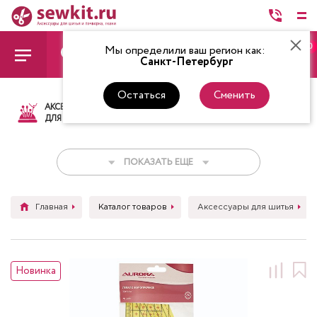
0
Мы определили ваш регион как:
Санкт-Петербург
Остаться
Сменить
АКСЕССУАРЫ
ТКАНИ
НИТКИ
НОЖ
ДЛЯ ШИТЬЯ
ПОКАЗАТЬ ЕЩЕ
Главная
Каталог товаров
Аксессуары для шитья
Новинка