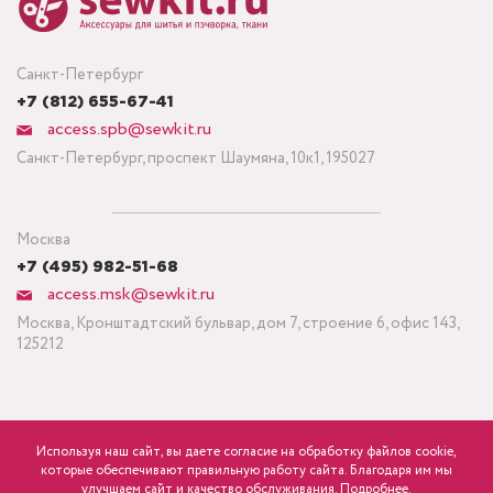
Санкт-Петербург
+7 (812) 655-67-41
access.spb@sewkit.ru
Санкт-Петербург, проспект Шаумяна, 10к1, 195027
Москва
+7 (495) 982-51-68
access.msk@sewkit.ru
Москва, Кронштадтский бульвар, дом 7, строение 6, офис 143,
125212
Используя наш сайт, вы даете согласие на обработку файлов cookie,
ПОДПИСАТЬСЯ НА НОВОСТИ
которые обеспечивают правильную работу сайта. Благодаря им мы
284
р.
розница
улучшаем сайт и качество обслуживания.
Подробнее.