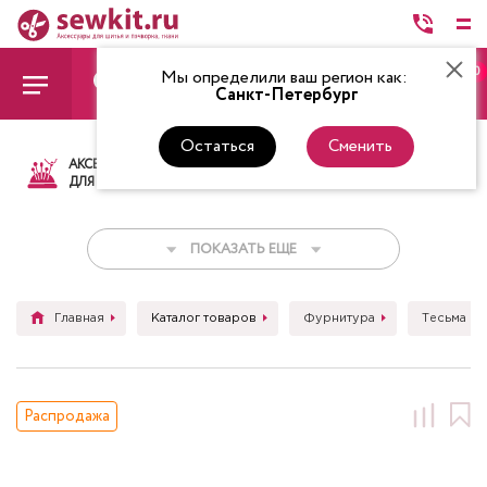
0
Мы определили ваш регион как:
Санкт-Петербург
Остаться
Сменить
АКСЕССУАРЫ
ТКАНИ
НИТКИ
НОЖ
ДЛЯ ШИТЬЯ
ПОКАЗАТЬ ЕЩЕ
Главная
Каталог товаров
Фурнитура
Тесьма (л
Распродажа