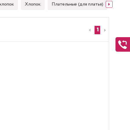
хлопок
Хлопок
Плательные (для платья)
Японск
1