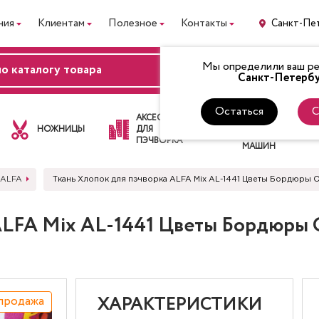
ния
Клиентам
Полезное
Контакты
Санкт-Пе
Мы определили ваш рег
ВХОД
Санкт-Петербу
Остаться
С
ЛАПКИ
АКСЕССУАРЫ
ДЛЯ
НОЖНИЦЫ
ДЛЯ
ШВЕЙНЫХ
ПЭЧВОРКА
МАШИН
 ALFA
Ткань Хлопок для пэчворка ALFA Mix AL-1441 Цветы Бордюр
 ALFA Mix AL-1441 Цветы Бордюр
продажа
ХАРАКТЕРИСТИКИ