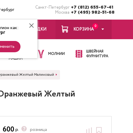
Санкт-Петербург
+7 (812) 655-67-41
тербург
Москва
+7 (495) 982-51-68
0
ион как:
ЗАКЛАДКИ
КОРЗИНА
рг
менить
ИГЛЫ ДЛЯ
ШВЕЙНАЯ
ШВЕЙНЫХ
МОЛНИИ
ФУРНИТУРА
МАШИН
ы Оранжевый Желтый Малиновый
ы Оранжевый Желтый
600
р.
розница