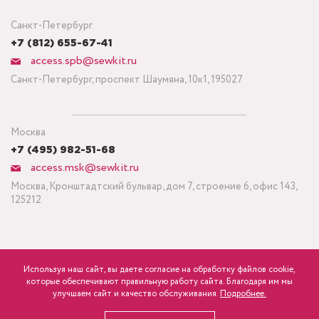
Санкт-Петербург
+7 (812) 655-67-41
access.spb@sewkit.ru
Санкт-Петербург, проспект Шаумяна, 10к1, 195027
Москва
+7 (495) 982-51-68
access.msk@sewkit.ru
Москва, Кронштадтский бульвар, дом 7, строение 6, офис 143,
125212
Используя наш сайт, вы даете согласие на обработку файлов cookie,
ПОДПИСАТЬСЯ НА НОВОСТИ
которые обеспечивают правильную работу сайта. Благодаря им мы
1 100
Минимальный заказ ткани от 3 метров
р.
розница
улучшаем сайт и качество обслуживания.
Подробнее.
Политика конфиденциальности