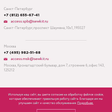
Санкт-Петербург
+7 (812) 655-67-41
access.spb@sewkit.ru
Санкт-Петербург, проспект Шаумяна, 10к1, 195027
Москва
+7 (495) 982-51-68
access.msk@sewkit.ru
Москва, Кронштадтский бульвар, дом 7, строение 6, офис 143,
125212
Используя наш сайт, вы даете согласие на обработку файлов cookie,
ПОДПИСАТЬСЯ НА НОВОСТИ
которые обеспечивают правильную работу сайта. Благодаря им мы
600
Минимальный заказ ткани от 3 метров
р.
розница
улучшаем сайт и качество обслуживания.
Подробнее.
Политика конфиденциальности