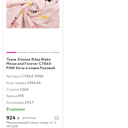
Ткань Хлопок Riley Blake
Meow and Forever C7840-
PINK Коты и кошки Розовый
Артикул:
C7840-PINK
Код товара:
258446
Страна:
США
Бренд:
595
Коллекция:
2927
В наличии
924
р.
розница
Минимальный заказ ткани от 3
метров