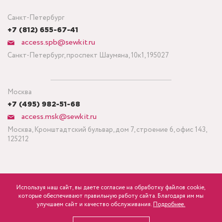
Санкт-Петербург
+7 (812) 655-67-41
access.spb@sewkit.ru
Санкт-Петербург, проспект Шаумяна, 10к1, 195027
Москва
+7 (495) 982-51-68
access.msk@sewkit.ru
Москва, Кронштадтский бульвар, дом 7, строение 6, офис 143,
125212
Используя наш сайт, вы даете согласие на обработку файлов cookie,
ПОДПИСАТЬСЯ НА НОВОСТИ
которые обеспечивают правильную работу сайта. Благодаря им мы
600
Минимальный заказ ткани от 3 метров
р.
розница
улучшаем сайт и качество обслуживания.
Подробнее.
Политика конфиденциальности