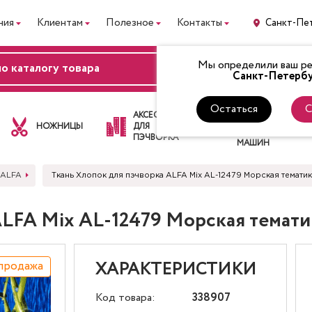
ния
Клиентам
Полезное
Контакты
Санкт-Пе
Мы определили ваш рег
ВХОД
Санкт-Петербу
Остаться
С
ЛАПКИ
АКСЕССУАРЫ
ДЛЯ
НОЖНИЦЫ
ДЛЯ
ШВЕЙНЫХ
ПЭЧВОРКА
МАШИН
 ALFA
Ткань Хлопок для пэчворка ALFA Mix AL-12479 Морская темати
ALFA Mix AL-12479 Морская темат
продажа
ХАРАКТЕРИСТИКИ
Код товара:
338907