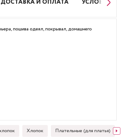
ДОСТАВКА И ОПЛАТА
УСЛОВИЯ РАБОТЫ
ьера, пошива одеял, покрывал, домашнего
хлопок
Хлопок
Плательные (для платья)
Японск