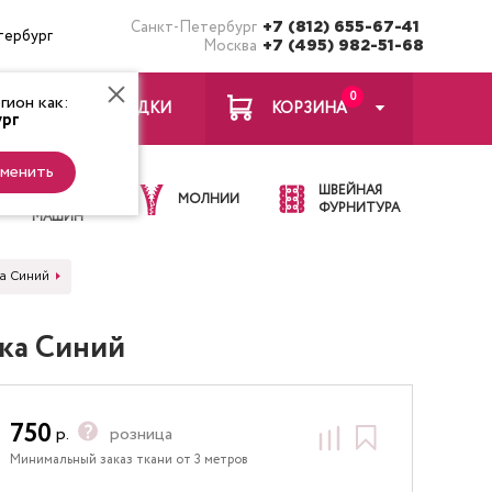
Санкт-Петербург
+7 (812) 655-67-41
тербург
Москва
+7 (495) 982-51-68
0
ион как:
ЗАКЛАДКИ
КОРЗИНА
рг
менить
ИГЛЫ ДЛЯ
ШВЕЙНАЯ
ШВЕЙНЫХ
МОЛНИИ
ФУРНИТУРА
МАШИН
ка Синий
ика Синий
750
р.
розница
Минимальный заказ ткани от 3 метров