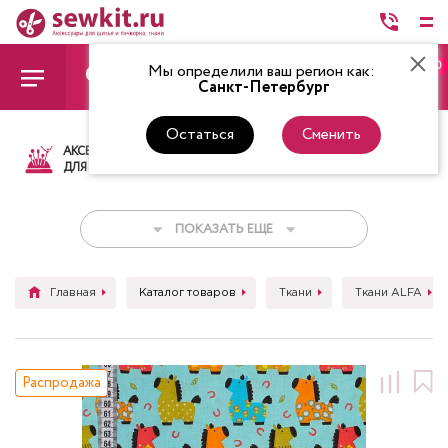
0
Мы определили ваш регион как:
Санкт-Петербург
Остаться
Сменить
АКСЕССУАРЫ
ТКАНИ
НИТКИ
НОЖ
ДЛЯ ШИТЬЯ
ПОКАЗАТЬ ЕЩЕ
Главная
Каталог товаров
Ткани
Ткани ALFA
Распродажа