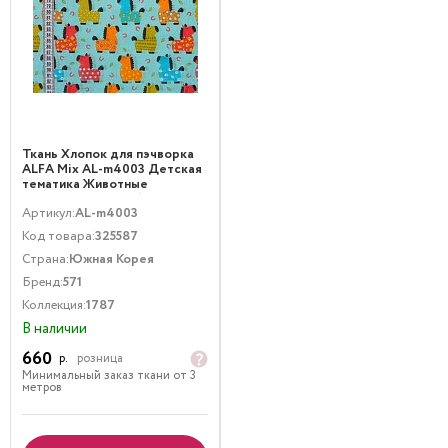
Ткань Хлопок для пэчворка
ALFA Mix AL-m4003 Детская
тематика Животные
Мультиколор Голубой
Артикул:
AL-m4003
Код товара:
325587
Страна:
Южная Корея
Бренд:
571
Коллекция:
1787
В наличии
660
р.
розница
Минимальный заказ ткани от 3
метров