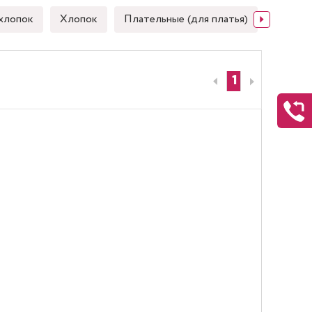
хлопок
Хлопок
Плательные (для платья)
Японск
1