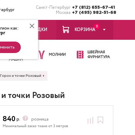
Санкт-Петербург
+7 (812) 655-67-41
тербург
Москва
+7 (495) 982-51-68
0
ион как:
ЗАКЛАДКИ
КОРЗИНА
рг
менить
ИГЛЫ ДЛЯ
ШВЕЙНАЯ
ШВЕЙНЫХ
МОЛНИИ
ФУРНИТУРА
МАШИН
 Горох и точки Розовый
 и точки Розовый
840
р.
розница
Минимальный заказ ткани от 3 метров