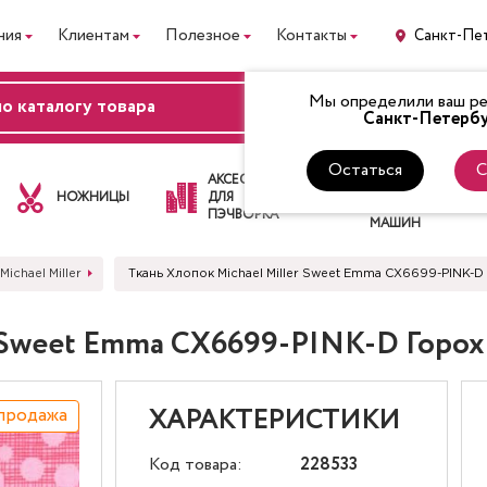
ния
Клиентам
Полезное
Контакты
Санкт-Пе
Мы определили ваш рег
ВХОД
Санкт-Петербу
Остаться
С
ЛАПКИ
АКСЕССУАРЫ
ДЛЯ
НОЖНИЦЫ
ДЛЯ
ШВЕЙНЫХ
ПЭЧВОРКА
МАШИН
Michael Miller
Ткань Хлопок Michael Miller Sweet Emma CX6699-PINK-D
r Sweet Emma CX6699-PINK-D Горох
продажа
ХАРАКТЕРИСТИКИ
Код товара:
228533