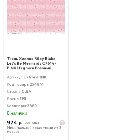
Ткань Хлопок Riley Blake
Let's Be Mermaids C7614-
PINK Надписи Розовый
Артикул:
C7614-PINK
Код товара:
254841
Страна:
США
Бренд:
595
Коллекция:
2880
В наличии
924
р.
розница
Минимальный заказ ткани от 3
метров