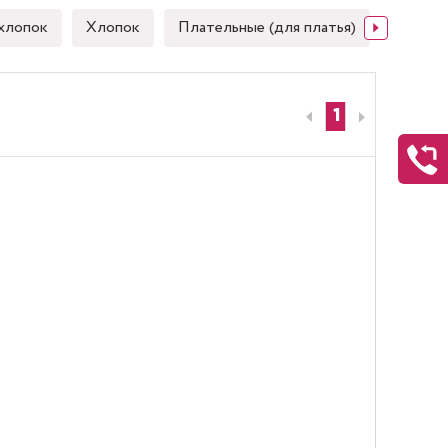
хлопок
Хлопок
Плательные (для платья)
Японск
1