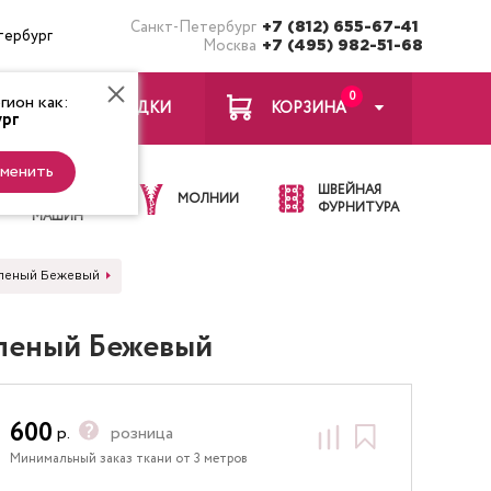
Санкт-Петербург
+7 (812) 655-67-41
тербург
Москва
+7 (495) 982-51-68
0
ион как:
ЗАКЛАДКИ
КОРЗИНА
рг
менить
ИГЛЫ ДЛЯ
ШВЕЙНАЯ
ШВЕЙНЫХ
МОЛНИИ
ФУРНИТУРА
МАШИН
Зеленый Бежевый
еленый Бежевый
600
р.
розница
Минимальный заказ ткани от 3 метров