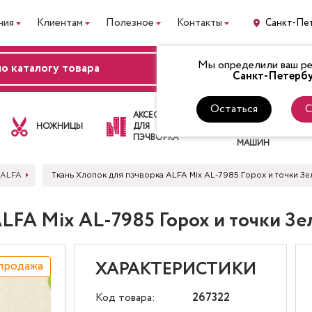
ния
Клиентам
Полезное
Контакты
Санкт-Пе
Мы определили ваш рег
ВХОД
Санкт-Петербу
Остаться
С
ЛАПКИ
АКСЕССУАРЫ
ДЛЯ
НОЖНИЦЫ
ДЛЯ
ШВЕЙНЫХ
ПЭЧВОРКА
МАШИН
 ALFA
Ткань Хлопок для пэчворка ALFA Mix AL-7985 Горох и точки 
ALFA Mix AL-7985 Горох и точки З
продажа
ХАРАКТЕРИСТИКИ
Код товара:
267322