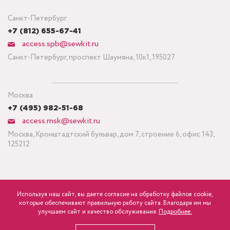
Санкт-Петербург
+7 (812) 655-67-41
access.spb@sewkit.ru
Санкт-Петербург, проспект Шаумяна, 10к1, 195027
Москва
+7 (495) 982-51-68
access.msk@sewkit.ru
Москва, Кронштадтский бульвар, дом 7, строение 6, офис 143,
125212
Используя наш сайт, вы даете согласие на обработку файлов cookie,
ПОДПИСАТЬСЯ НА НОВОСТИ
которые обеспечивают правильную работу сайта. Благодаря им мы
1 100
Минимальный заказ ткани от 3 метров
р.
розница
улучшаем сайт и качество обслуживания.
Подробнее.
Политика конфиденциальности