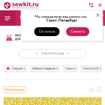
0
Мы определили ваш регион как:
Санкт-Петербург
Остаться
Сменить
АКСЕССУАРЫ
ТКАНИ
НИТКИ
НОЖ
ДЛЯ ШИТЬЯ
ПОКАЗАТЬ ЕЩЕ
Главная
Каталог товаров
Ткани
Ткани ALFA
Распродажа