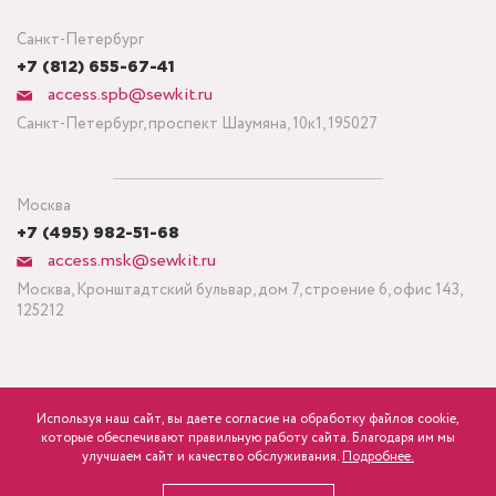
Санкт-Петербург
+7 (812) 655-67-41
access.spb@sewkit.ru
Санкт-Петербург, проспект Шаумяна, 10к1, 195027
Москва
+7 (495) 982-51-68
access.msk@sewkit.ru
Москва, Кронштадтский бульвар, дом 7, строение 6, офис 143,
125212
Используя наш сайт, вы даете согласие на обработку файлов cookie,
ПОДПИСАТЬСЯ НА НОВОСТИ
которые обеспечивают правильную работу сайта. Благодаря им мы
750
Минимальный заказ ткани от 3 метров
р.
розница
улучшаем сайт и качество обслуживания.
Подробнее.
Политика конфиденциальности