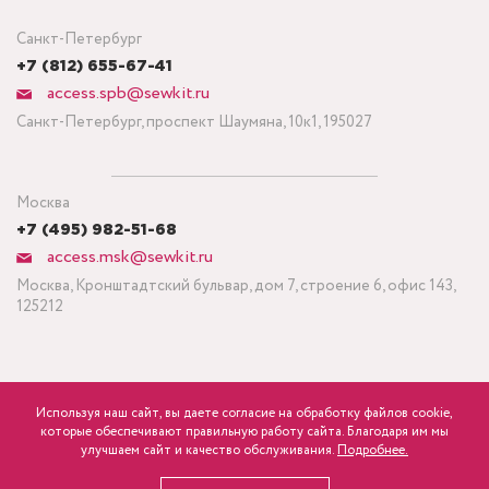
Санкт-Петербург
+7 (812) 655-67-41
access.spb@sewkit.ru
Санкт-Петербург, проспект Шаумяна, 10к1, 195027
Москва
+7 (495) 982-51-68
access.msk@sewkit.ru
Москва, Кронштадтский бульвар, дом 7, строение 6, офис 143,
125212
Используя наш сайт, вы даете согласие на обработку файлов cookie,
ПОДПИСАТЬСЯ НА НОВОСТИ
которые обеспечивают правильную работу сайта. Благодаря им мы
750
Минимальный заказ ткани от 3 метров
р.
розница
улучшаем сайт и качество обслуживания.
Подробнее.
Политика конфиденциальности