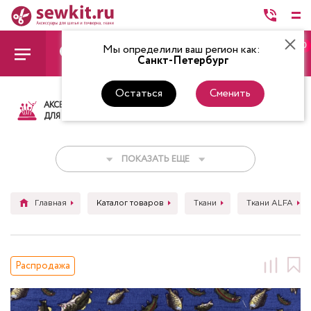
0
Мы определили ваш регион как:
Санкт-Петербург
Остаться
Сменить
АКСЕССУАРЫ
ТКАНИ
НИТКИ
НОЖ
ДЛЯ ШИТЬЯ
ПОКАЗАТЬ ЕЩЕ
Главная
Каталог товаров
Ткани
Ткани ALFA
Распродажа