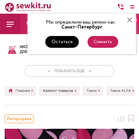
0
Мы определили ваш регион как:
Санкт-Петербург
Остаться
Сменить
АКСЕССУАРЫ
ТКАНИ
НИТКИ
НОЖ
ДЛЯ ШИТЬЯ
ПОКАЗАТЬ ЕЩЕ
Главная
Каталог товаров
Ткани
Ткани ALFA
Распродажа