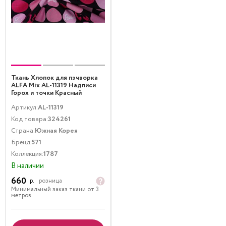
Ткань Хлопок для пэчворка
ALFA Mix AL-11319 Надписи
Горох и точки Красный
Розовый Черный
Артикул:
AL-11319
Код товара:
324261
Страна:
Южная Корея
Бренд:
571
Коллекция:
1787
В наличии
660
р.
розница
Минимальный заказ ткани от 3
метров