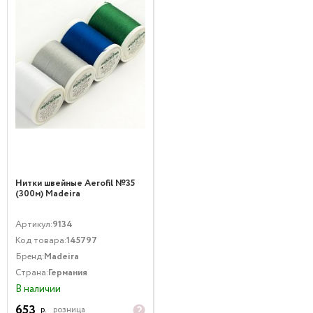
Нитки швейные Aerofil №35
(300м) Madeira
Артикул:
9134
Код товара:
145797
Бренд:
Madeira
Страна:
Германия
В наличии
653
р.
розница