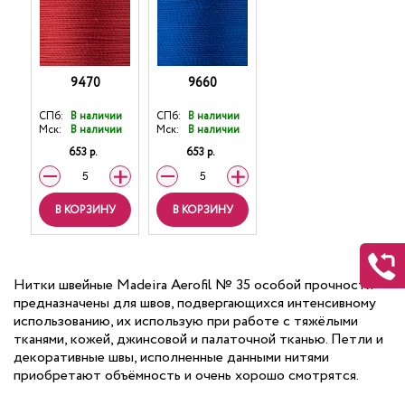
9470
9660
СПб:
В наличии
СПб:
В наличии
Мск:
В наличии
Мск:
В наличии
653 р.
653 р.
В КОРЗИНУ
В КОРЗИНУ
Нитки швейные Madeira Aerofil № 35 особой прочности
предназначены для швов, подвергающихся интенсивному
использованию, их использую при работе с тяжёлыми
тканями, кожей, джинсовой и палаточной тканью. Петли и
декоративные швы, исполненные данными нитями
приобретают объёмность и очень хорошо смотрятся.