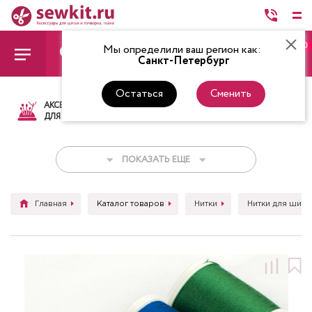
0
Мы определили ваш регион как:
Санкт-Петербург
Остаться
Сменить
АКСЕССУАРЫ
ТКАНИ
НИТКИ
НОЖ
ДЛЯ ШИТЬЯ
ПОКАЗАТЬ ЕЩЕ
Главная
Каталог товаров
Нитки
Нитки для шить