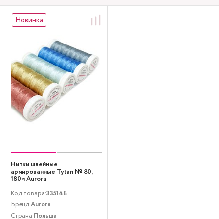
Новинка
Нитки швейные
армированные Tytan № 80,
180м Aurora
Код товара:
335148
Бренд:
Aurora
Страна:
Польша