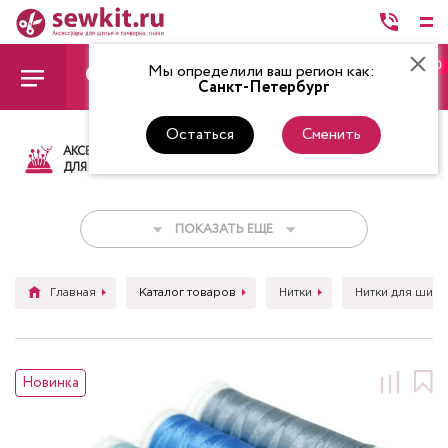
0
Мы определили ваш регион как:
Санкт-Петербург
Остаться
Сменить
АКСЕССУАРЫ
ТКАНИ
НИТКИ
НОЖ
ДЛЯ ШИТЬЯ
ПОКАЗАТЬ ЕЩЕ
Главная
Каталог товаров
Нитки
Нитки для шить
Новинка