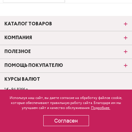
КАТАЛОГ ТОВАРОВ
КОМПАНИЯ
ПОЛЕЗНОЕ
ПОМОЩЬ ПОКУПАТЕЛЮ
КУРСЫ ВАЛЮТ
1 € - 94.8366 р.
1 $ - 82.1665 р.
Используя наш сайт, вы даете согласие на обработку файлов cookie,
которые обеспечивают правильную работу сайта. Благодаря им мы
КАРТА САЙТА
180
р.
розница
улучшаем сайт и качество обслуживания.
Подробнее.
Согласен
ВЫБРАТЬ ЦВЕТ