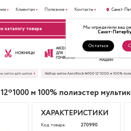
ния
Клиентам
Полезное
Контакты
Санкт-Пе
Мы определили ваш рег
ВХОД
Санкт-Петербу
Остаться
С
ЛАПКИ
АКСЕССУАРЫ
ДЛЯ
НОЖНИЦЫ
ДЛЯ
ШВЕЙНЫХ
ПЭЧВОРКА
МАШИН
ы ниток для шитья
Набор ниток Aeroflock №100 12*1000 м 100% пол
 12*1000 м 100% полиэстер мультик
ХАРАКТЕРИСТИКИ
Код товара:
270990