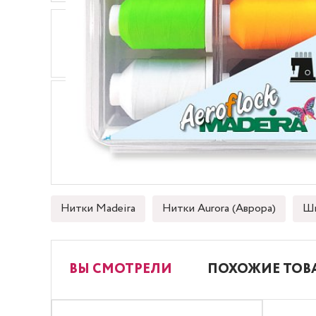
ОПИСАНИЕ
ХАРАКТЕРИСТИКИ
Набор Aeroflock с 12 самыми популярными цвет
купальниках и нижней одежде, для спортивной
Состав: 100% полиэстер
Нитки Madeira
Нитки Aurora (Аврора)
Шв
ВЫ СМОТРЕЛИ
ПОХОЖИЕ ТОВ