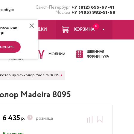
Санкт-Петербург
+7 (812) 655-67-41
тербург
Москва
+7 (495) 982-51-68
0
ион как:
ЗАКЛАДКИ
КОРЗИНА
рг
менить
ИГЛЫ ДЛЯ
ШВЕЙНАЯ
ШВЕЙНЫХ
МОЛНИИ
ФУРНИТУРА
МАШИН
иэстер мультиколор Madeira 8095
олор Madeira 8095
6 435
р.
розница
В наличии