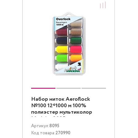
Набор ниток Aeroflock
№100 12*1000 м 100%
полиэстер мультиколор
Madeira 8095
Артикул:
8095
Код товара:
270990