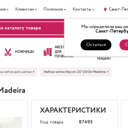
ния
Клиентам
Полезное
Контакты
Санкт-Пе
Мы определили ваш рег
ВХОД
Санкт-Петербу
Остаться
С
ЛАПКИ
АКСЕССУАРЫ
ДЛЯ
НОЖНИЦЫ
ДЛЯ
ШВЕЙНЫХ
ПЭЧВОРКА
МАШИН
ы ниток для шитья
Набор ниток Rayon 20*200м Madeira
Madeira
ХАРАКТЕРИСТИКИ
Код товара:
87495