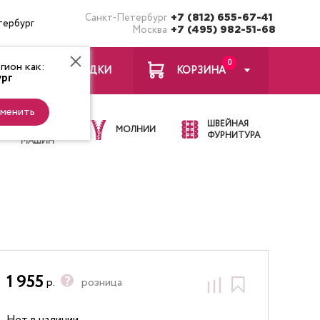
Санкт-Петербург
+7 (812) 655-67-41
тербург
Москва
+7 (495) 982-51-68
0
ион как:
ЗАКЛАДКИ
КОРЗИНА
рг
менить
ИГЛЫ ДЛЯ
ШВЕЙНАЯ
ШВЕЙНЫХ
МОЛНИИ
ФУРНИТУРА
МАШИН
1 955
р.
розница
Нет в наличии